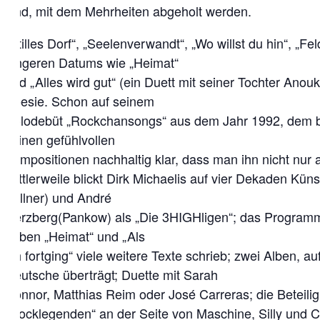
sind, mit dem Mehrheiten abgeholt werden.
„Stilles Dorf“, „Seelenverwandt“, „Wo willst du hin“, „F
jüngeren Datums wie „Heimat“
und „Alles wird gut“ (ein Duett mit seiner Tochter Anou
Poesie. Schon auf seinem
Solodebüt „Rockchansongs“ aus dem Jahr 1992, dem bis 
seinen gefühlvollen
Kompositionen nachhaltig klar, dass man ihn nicht nur 
Mittlerweile blickt Dirk Michaelis auf vier Dekaden Kü
Zöllner) und André
Herzberg(Pankow) als „Die 3HIGHligen“; das Programm 
neben „Heimat“ und „Als
ich fortging“ viele weitere Texte schrieb; zwei Alben,
Deutsche überträgt; Duette mit Sarah
Connor, Matthias Reim oder José Carreras; die Beteili
„Rocklegenden“ an der Seite von Maschine, Silly und Ci