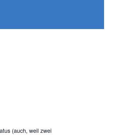
Einsatzstellen
und Standorte
vom
atus (auch, weil zwei