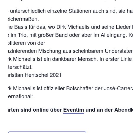
So unterschiedlich einzelne Stationen auch sind, sie ha
gleichermaßen.
Eine Basis für das, wo Dirk Michaelis und seine Lieder
Ob im Trio, mit großer Band oder aber im Alleingang. Kuns
profitieren von der
faszinierenden Mischung aus scheinbarem Understatem
Dirk Michaelis ist ein dankbarer Mensch. In erster Lini
unterschätzt.
Christian Hentschel 2021
Dirk Michaelis ist offizieller Botschafter der Josè-Car
International“.
Karten sind online über
Eventim
und an der Abendka