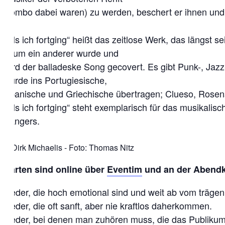
Combo dabei waren) zu werden, beschert er ihnen und 
„Als ich fortging“ heißt das zeitlose Werk, das längst
kaum ein anderer wurde und
wird der balladeske Song gecovert. Es gibt Punk-, Ja
wurde ins Portugiesische,
Spanische und Griechische übertragen; Clueso, Rosens
„Als ich fortging“ steht exemplarisch für das musikalis
Sängers.
Karten sind online über
Eventim
und an der Abendka
Lieder, die hoch emotional sind und weit ab vom träge
Lieder, die oft sanft, aber nie kraftlos daherkommen.
Lieder, bei denen man zuhören muss, die das Publiku