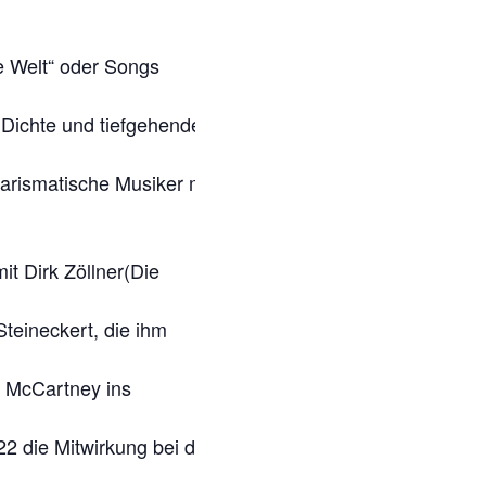
ie Welt“ oder Songs
r Dichte und tiefgehender
harismatische Musiker mit
it Dirk Zöllner(Die
teineckert, die ihm
l McCartney ins
22 die Mitwirkung bei den