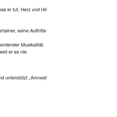
as er tut, Herz und Hirn
tainer, seine Auftritte
rdender Musikalität.
eil er es nie
und unterstützt „Amnesty