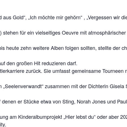
eld aus Gold“, „Ich möchte mir gehörn“ , „Vergessen wir d
k) stehen für ein vielseitiges Oeuvre mit atmosphärische
heute zehn weitere Alben folgen sollten, stellte der c
auf den großen Hit reduzieren darf.
nstlerkarriere zurück. Sie umfasst gemeinsame Tourneen m
„Seelenverwandt“ zusammen mit der Dichterin Gisela S
 auf denen er Stücke etwa von Sting, Norah Jones und Pau
gung am Kinderalbumprojekt „Hier lebst du“ oder aber 20
ty.