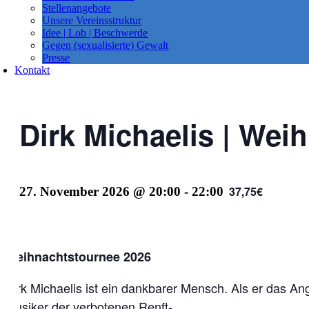
Stellenangebote
Unsere Vereinsstruktur
Idee | Lob | Beschwerde
Gegen (sexualisierte) Gewalt
Presse
Kontakt
Dirk Michaelis | Wei
37,75€
27. November 2026 @ 20:00
-
22:00
Weihnachtstournee 2026
Dirk Michaelis ist ein dankbarer Mensch. Als er das A
Musiker der verbotenen Renft-