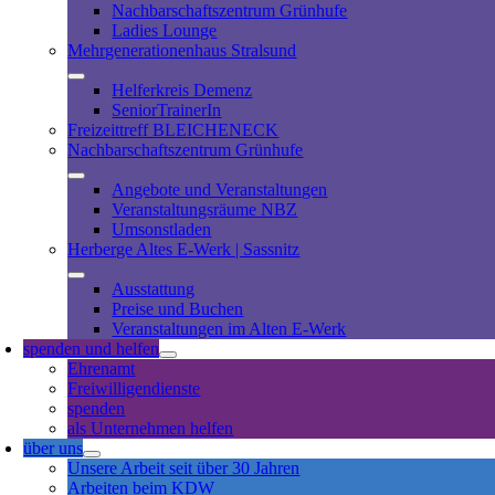
Nachbarschaftszentrum Grünhufe
Ladies Lounge
Mehrgenerationenhaus Stralsund
Helferkreis Demenz
SeniorTrainerIn
Freizeittreff BLEICHENECK
Nachbarschaftszentrum Grünhufe
Angebote und Veranstaltungen
Veranstaltungsräume NBZ
Umsonstladen
Herberge Altes E-Werk | Sassnitz
Ausstattung
Preise und Buchen
Veranstaltungen im Alten E-Werk
spenden und helfen
Ehrenamt
Freiwilligendienste
spenden
als Unternehmen helfen
über uns
Unsere Arbeit seit über 30 Jahren
Arbeiten beim KDW