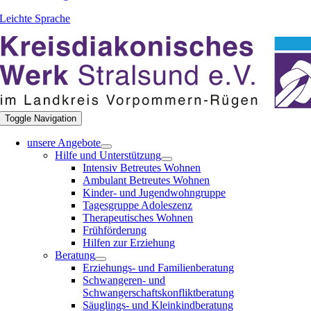
Leichte Sprache
Toggle Navigation
unsere Angebote
Hilfe und Unterstützung
Intensiv Betreutes Wohnen
Ambulant Betreutes Wohnen
Kinder- und Jugendwohngruppe
Tagesgruppe Adoleszenz
Therapeutisches Wohnen
Frühförderung
Hilfen zur Erziehung
Beratung
Erziehungs- und Familienberatung
Schwangeren- und
Schwangerschaftskonfliktberatung
Säuglings- und Kleinkindberatung