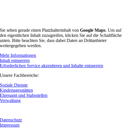
Einsatzstellen und Standorte vom Kreisdiakonischen
Werk Stralsund e.V.
Sie sehen gerade einen Platzhalterinhalt von
Google Maps
. Um auf
den eigentlichen Inhalt zuzugreifen, klicken Sie auf die Schaltfläche
unten. Bitte beachten Sie, dass dabei Daten an Drittanbieter
weitergegeben werden.
Mehr Informationen
Inhalt entsperren
Erforderlichen Service akzeptieren und Inhalte entsperren
Unsere Fachbereiche:
Soziale Dienste
Kindertagesstätten
Ehrenamt und Stabsstellen
Verwaltung
Datenschutz
Impressum