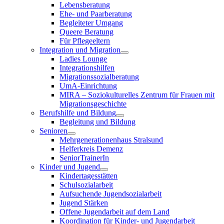
Lebensberatung
Ehe- und Paarberatung
Begleiteter Umgang
Queere Beratung
Für Pflegeeltern
Integration und Migration
Ladies Lounge
Integrationshilfen
Migrationssozialberatung
UmA-Einrichtung
MIRA – Soziokulturelles Zentrum für Frauen mit
Migrationsgeschichte
Berufshilfe und Bildung
Begleitung und Bildung
Senioren
Mehrgenerationenhaus Stralsund
Helferkreis Demenz
SeniorTrainerIn
Kinder und Jugend
Kindertagesstätten
Schulsozialarbeit
Aufsuchende Jugendsozialarbeit
Jugend Stärken
Offene Jugendarbeit auf dem Land
Koordination für Kinder- und Jugendarbeit