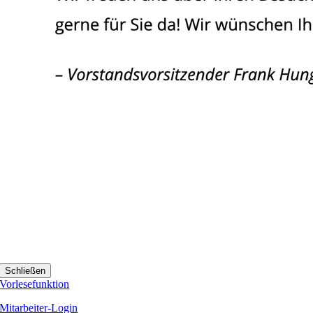
Schließen
Vorlesefunktion
Mitarbeiter-Login