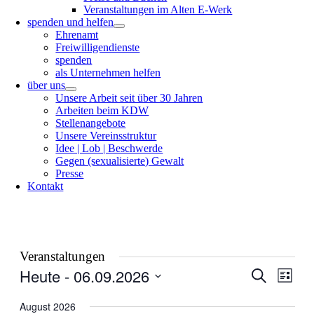
Veranstaltungen im Alten E-Werk
spenden und helfen
Ehrenamt
Freiwilligendienste
spenden
als Unternehmen helfen
über uns
Unsere Arbeit seit über 30 Jahren
Arbeiten beim KDW
Stellenangebote
Unsere Vereinsstruktur
Idee | Lob | Beschwerde
Gegen (sexualisierte) Gewalt
Presse
Kontakt
Veranstaltungen
Heute
 - 
06.09.2026
Veranstal
Veran
Suche
Liste
Ansic
Suche
Datum
Navig
wählen.
August 2026
und