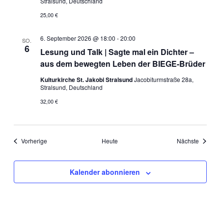
Stralsund, Deutschland
25,00 €
6. September 2026 @ 18:00
-
20:00
SO.
6
Lesung und Talk | Sagte mal ein Dichter –
aus dem bewegten Leben der BIEGE-Brüder
Kulturkirche St. Jakobi Stralsund
Jacobiturmstraße 28a,
Stralsund, Deutschland
32,00 €
Veranstaltungen
Veranst
Vorherige
Heute
Nächste
Kalender abonnieren