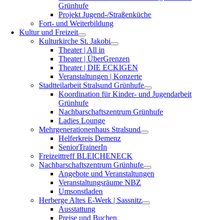
Grünhufe
Projekt Jugend-/Straßenküche
Fort- und Weiterbildung
Kultur und Freizeit
Kulturkirche St. Jakobi
Theater | All in
Theater | ÜberGrenzen
Theater | DIE ECKIGEN
Veranstaltungen | Konzerte
Stadtteilarbeit Stralsund Grünhufe
Koordination für Kinder- und Jugendarbeit
Grünhufe
Nachbarschaftszentrum Grünhufe
Ladies Lounge
Mehrgenerationenhaus Stralsund
Helferkreis Demenz
SeniorTrainerIn
Freizeittreff BLEICHENECK
Nachbarschaftszentrum Grünhufe
Angebote und Veranstaltungen
Veranstaltungsräume NBZ
Umsonstladen
Herberge Altes E-Werk | Sassnitz
Ausstattung
Preise und Buchen