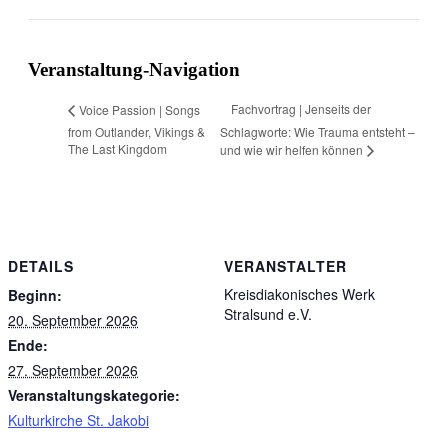
Facebook
X
Reddit
LinkedIn
WhatsApp
Tumblr
Pinterest
Vk
Xing
E-
Mail
Veranstaltung-Navigation
Fachvortrag | Jenseits der
Voice Passion | Songs
from Outlander, Vikings &
Schlagworte: Wie Trauma entsteht –
The Last Kingdom
und wie wir helfen können
DETAILS
VERANSTALTER
Kreisdiakonisches Werk
Beginn:
Stralsund e.V.
20. September 2026
Ende:
27. September 2026
Veranstaltungskategorie:
Kulturkirche St. Jakobi