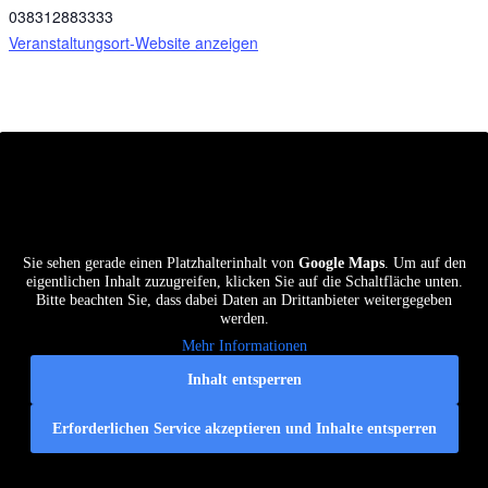
038312883333
Veranstaltungsort-Website anzeigen
Einsatzstellen und Standorte vom Kreisdiakonischen
Werk Stralsund e.V.
Sie sehen gerade einen Platzhalterinhalt von
Google Maps
. Um auf den
eigentlichen Inhalt zuzugreifen, klicken Sie auf die Schaltfläche unten.
Bitte beachten Sie, dass dabei Daten an Drittanbieter weitergegeben
werden.
Mehr Informationen
Inhalt entsperren
Erforderlichen Service akzeptieren und Inhalte entsperren