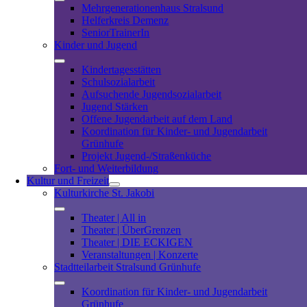
Mehrgenerationenhaus Stralsund
Helferkreis Demenz
SeniorTrainerIn
Kinder und Jugend
Kindertagesstätten
Schulsozialarbeit
Aufsuchende Jugendsozialarbeit
Jugend Stärken
Offene Jugendarbeit auf dem Land
Koordination für Kinder- und Jugendarbeit
Grünhufe
Projekt Jugend-/Straßenküche
Fort- und Weiterbildung
Kultur und Freizeit
Kulturkirche St. Jakobi
Theater | All in
Theater | ÜberGrenzen
Theater | DIE ECKIGEN
Veranstaltungen | Konzerte
Stadtteilarbeit Stralsund Grünhufe
Koordination für Kinder- und Jugendarbeit
Grünhufe