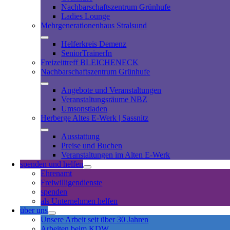
Nachbarschaftszentrum Grünhufe
Ladies Lounge
Mehrgenerationenhaus Stralsund
Helferkreis Demenz
SeniorTrainerIn
Freizeittreff BLEICHENECK
Nachbarschaftszentrum Grünhufe
Angebote und Veranstaltungen
Veranstaltungsräume NBZ
Umsonstladen
Herberge Altes E-Werk | Sassnitz
Ausstattung
Preise und Buchen
Veranstaltungen im Alten E-Werk
spenden und helfen
Ehrenamt
Freiwilligendienste
spenden
als Unternehmen helfen
über uns
Unsere Arbeit seit über 30 Jahren
Arbeiten beim KDW