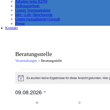
Arbeiten beim KDW
Stellenangebote
Unsere Vereinsstruktur
Idee | Lob | Beschwerde
Gegen (sexualisierte) Gewalt
Presse
Kontakt
Beratungsstelle
Veranstaltungen
Beratungsstelle
Veranstaltungen
Es wurden keine Ergebnisse für diese Ansicht gefunden. Hier 
Hinweis
09.08.2026
Datum
Kalender
wählen.
M
MONTAG
D
DIENSTAG
von