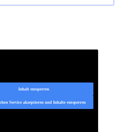
Inhalt entsperren
ichen Service akzeptieren und Inhalte entsperren