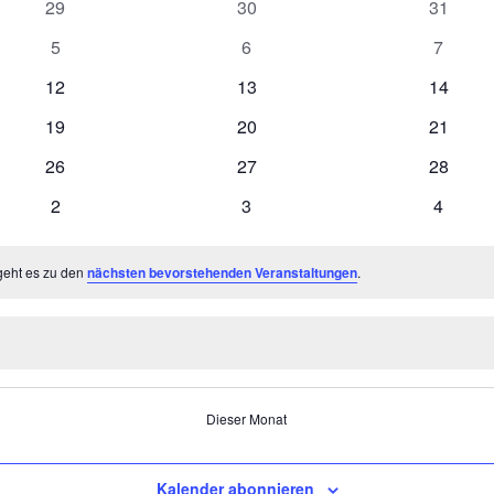
0
0
0
29
30
31
Veranstaltungen
Veranstaltungen
Veranst
0
0
0
5
6
7
Veranstaltungen
Veranstaltungen
Veranst
0
0
0
12
13
14
Veranstaltungen
Veranstaltungen
Veranst
0
0
0
19
20
21
Veranstaltungen
Veranstaltungen
Veranst
0
0
0
26
27
28
Veranstaltungen
Veranstaltungen
Veranst
0
0
0
2
3
4
Veranstaltungen
Veranstaltungen
Veranst
geht es zu den
nächsten bevorstehenden Veranstaltungen
.
Dieser Monat
Kalender abonnieren