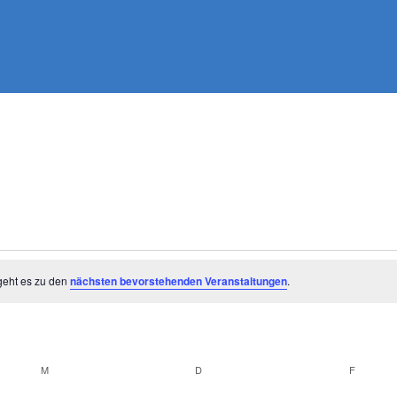
geht es zu den
nächsten bevorstehenden Veranstaltungen
.
M
MITTWOCH
D
DONNERSTAG
F
FREITA