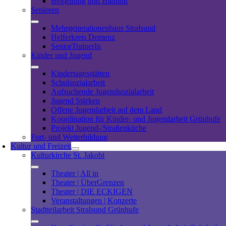
Begleitung und Bildung
Senioren
Mehrgenerationenhaus Stralsund
Helferkreis Demenz
SeniorTrainerIn
Kinder und Jugend
Kindertagesstätten
Schulsozialarbeit
Aufsuchende Jugendsozialarbeit
Jugend Stärken
Offene Jugendarbeit auf dem Land
Koordination für Kinder- und Jugendarbeit Grünhufe
Projekt Jugend-/Straßenküche
Fort- und Weiterbildung
Kultur und Freizeit
Kulturkirche St. Jakobi
Theater | All in
Theater | ÜberGrenzen
Theater | DIE ECKIGEN
Veranstaltungen | Konzerte
Stadtteilarbeit Stralsund Grünhufe