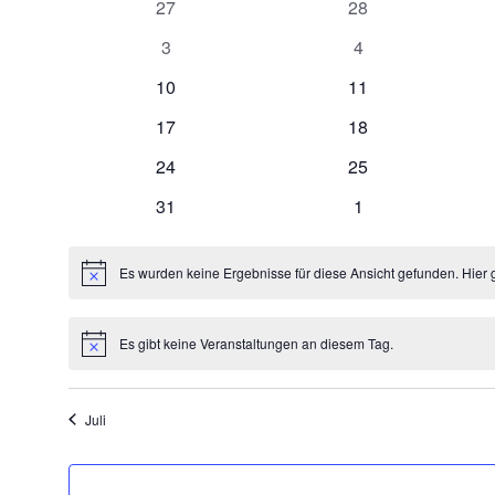
0
0
27
28
Veranstaltungen
Veranstaltungen
Veranstaltungen
0
0
3
4
Veranstaltungen
Veranstaltungen
0
0
10
11
Veranstaltungen
Veranstaltungen
0
0
17
18
Veranstaltungen
Veranstaltungen
0
0
24
25
Veranstaltungen
Veranstaltungen
0
0
31
1
Veranstaltungen
Veranstaltungen
Es wurden keine Ergebnisse für diese Ansicht gefunden. Hier 
Hinweis
Es gibt keine Veranstaltungen an diesem Tag.
Hinweis
Juli