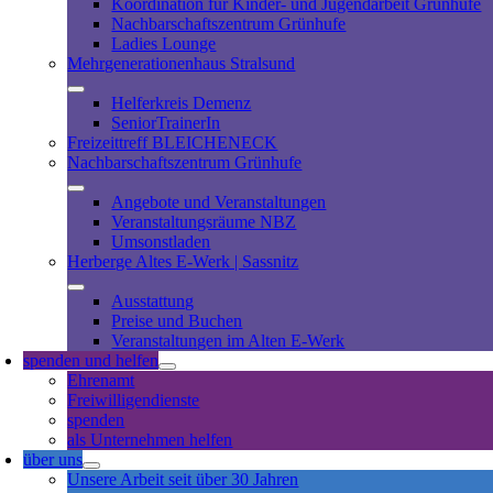
Koordination für Kinder- und Jugendarbeit Grünhufe
Nachbarschaftszentrum Grünhufe
Ladies Lounge
Mehrgenerationenhaus Stralsund
Helferkreis Demenz
SeniorTrainerIn
Freizeittreff BLEICHENECK
Nachbarschaftszentrum Grünhufe
Angebote und Veranstaltungen
Veranstaltungsräume NBZ
Umsonstladen
Herberge Altes E-Werk | Sassnitz
Ausstattung
Preise und Buchen
Veranstaltungen im Alten E-Werk
spenden und helfen
Ehrenamt
Freiwilligendienste
spenden
als Unternehmen helfen
über uns
Unsere Arbeit seit über 30 Jahren