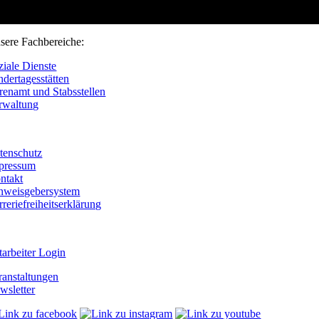
sere Fachbereiche:
ziale Dienste
ndertagesstätten
renamt und Stabsstellen
rwaltung
tenschutz
pressum
ntakt
nweisgebersystem
rreriefreiheitserklärung
tarbeiter Login
ranstaltungen
wsletter