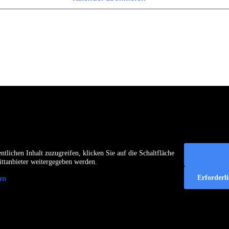
k Stralsund e.V.
ntlichen Inhalt zuzugreifen, klicken Sie auf die Schaltfläche
rittanbieter weitergegeben werden.
Erforderl
en